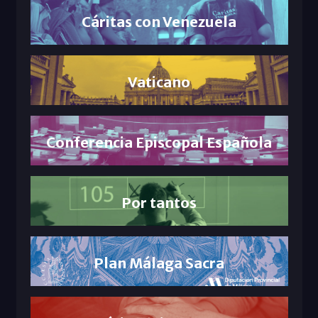
Cáritas con Venezuela
Vaticano
Conferencia Episcopal Española
Por tantos
Plan Málaga Sacra