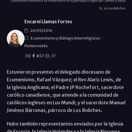
Celebración ecuménica de Pentecostés en la parroquia Virgen del Carmen y Santa
Fe, en Los Boliches
Encarni Llamas Fortes
26/05/2016
Ecumenismo y diálogo interreligioso
-
Pentecostés
|
X
Estuvieron presentes el delegado diocesano de
Ecumenismo, Rafael Vázquez; el Rev Alaric Lewis, de
la Iglesia Anglicana; el Padre JP Rochefort, sacerdote
católico canadiense, que atiende a la comunidad de
católicos ingleses en Lux Mundi; y el sacerdote Manuel
Jiménez Bárcenas, párroco de Los Boliches.
Hubo también representantes enviados por la Iglesia
de Escocia, la Iglesia Holandesa y la Iglesia Noruega.