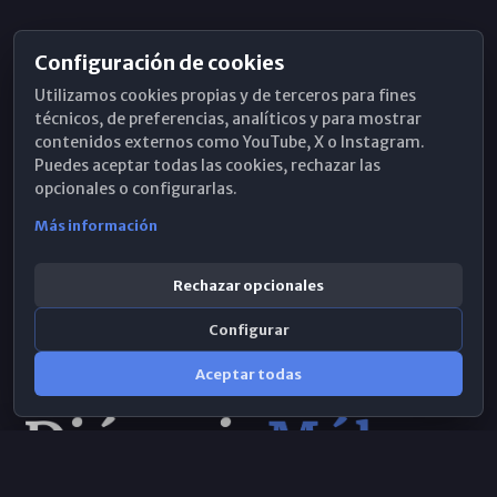
Configuración de cookies
Horarios de Misa
Utilizamos cookies propias y de terceros para fines
Hemeroteca
técnicos, de preferencias, analíticos y para mostrar
contenidos externos como YouTube, X o Instagram.
WhatsApp
Puedes aceptar todas las cookies, rechazar las
opcionales o configurarlas.
Más información
Rechazar opcionales
Configurar
Aceptar todas
Consulta IA
×