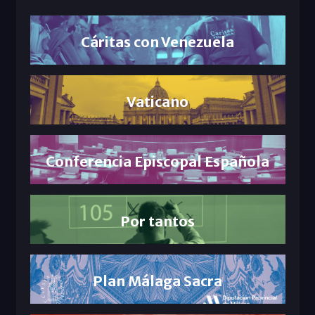
Cáritas con Venezuela
Vaticano
Conferencia Episcopal Española
Por tantos
Plan Málaga Sacra