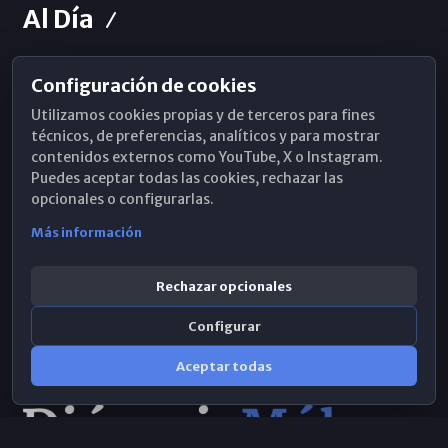
Al Día
Configuración de cookies
Horarios de Misa
Utilizamos cookies propias y de terceros para fines
Hemeroteca
técnicos, de preferencias, analíticos y para mostrar
contenidos externos como YouTube, X o Instagram.
WhatsApp
Puedes aceptar todas las cookies, rechazar las
opcionales o configurarlas.
Más información
Rechazar opcionales
Configurar
Aceptar todas