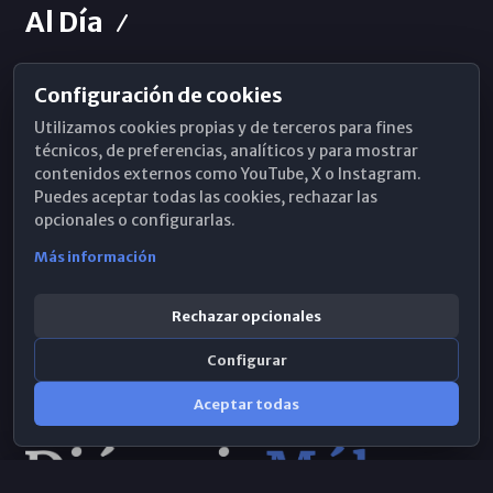
Al Día
Configuración de cookies
Horarios de Misa
Utilizamos cookies propias y de terceros para fines
Hemeroteca
técnicos, de preferencias, analíticos y para mostrar
contenidos externos como YouTube, X o Instagram.
WhatsApp
Puedes aceptar todas las cookies, rechazar las
opcionales o configurarlas.
Más información
Rechazar opcionales
Configurar
Aceptar todas