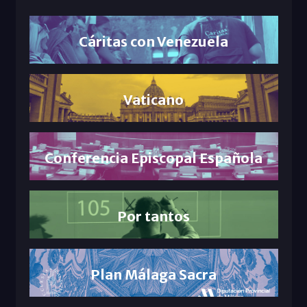
Cáritas con Venezuela
Vaticano
Conferencia Episcopal Española
Por tantos
Plan Málaga Sacra