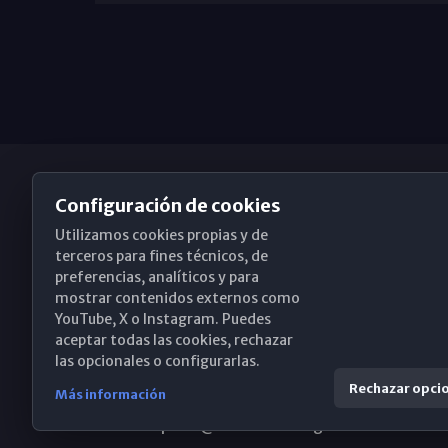
Configuración de cookies
Utilizamos cookies propias y de
Obispado de Málaga
terceros para fines técnicos, de
preferencias, analíticos y para
mostrar contenidos externos como
YouTube, X o Instagram. Puedes
Santa María, 18-20. 29015 Málaga
aceptar todas las cookies, rechazar
las opcionales o configurarlas.
(+34) 952 224 386
Rechazar opci
Más información
obispado@diocesismalaga.es