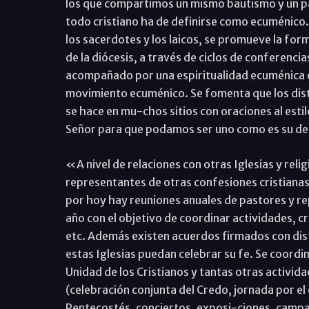
los que compartimos un mismo bautismo y un pa
todo cristiano ha de definirse como ecuménico. 
los sacerdotes y los laicos, se promueve la fo
de la diócesis, a través de ciclos de conferencia
acompañado por una espiritualidad ecuménica o 
movimiento ecuménico. Se fomenta que los distin
se hace en mu-chos sitios con oraciones al estil
Señor para que podamos ser uno como es su d
«A nivel de relaciones con otras Iglesias y relig
representantes de otras confesiones cristianas 
por hoy hay reuniones anuales de pastores y re
año con el objetivo de coordinar actividades, 
etc. Además existen acuerdos firmados con disti
estas Iglesias puedan celebrar su fe. Se coordi
Unidad de los Cristianos y tantas otras activid
(celebración conjunta del Credo, jornada por el
Pentecostés, conciertos, exposi-ciones, campa