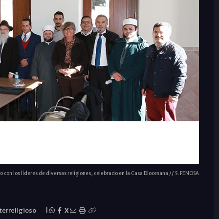
o con los líderes de diversas religiones, celebrado en la Casa Diocesana // S. FENOSA
terreligioso
|
X