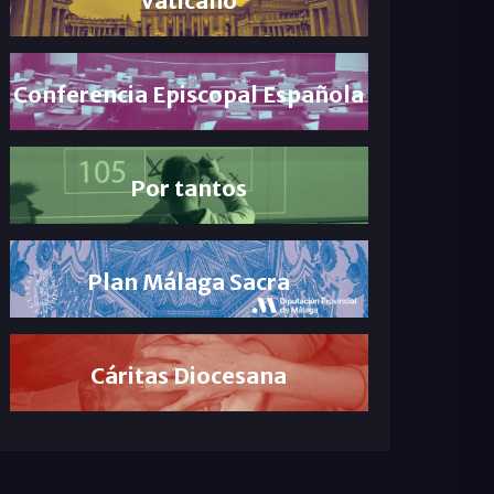
Conferencia Episcopal Española
Por tantos
Plan Málaga Sacra
Cáritas Diocesana