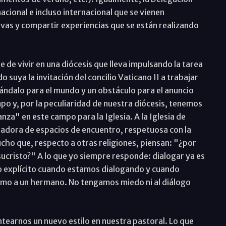
acional e incluso internacional que se vienen
vas y compartir experiencias que se están realizando
de vivir en una diócesis que lleva impulsando la tarea
 suya la invitación del concilio Vaticano II a trabajar
scándalo para el mundo y un obstáculo para el anuncio
po y, por la peculiaridad de nuestra diócesis, tenemos
nza" en este campo para la Iglesia. A la Iglesia de
readora de espacios de encuentro, respetuosa con la
cho que, respecto a otras religiones, piensan: "¿por
sucristo?" A lo que yo siempre responde: dialogar ya es
o explícito cuando estamos dialogando y cuando
omo a un hermano. No tengamos miedo ni al diálogo
tearnos un nuevo estilo en nuestra pastoral. Lo que