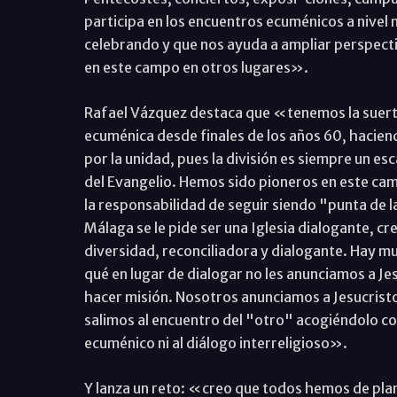
participa en los encuentros ecuménicos a nivel n
celebrando y que nos ayuda a ampliar perspecti
en este campo en otros lugares».
Rafael Vázquez destaca que «tenemos la suerte 
ecuménica desde finales de los años 60, haciendo
por la unidad, pues la división es siempre un e
del Evangelio. Hemos sido pioneros en este cam
la responsabilidad de seguir siendo "punta de la
Málaga se le pide ser una Iglesia dialogante, c
diversidad, reconciliadora y dialogante. Hay mu
qué en lugar de dialogar no les anunciamos a Je
hacer misión. Nosotros anunciamos a Jesucrist
salimos al encuentro del "otro" acogiéndolo c
ecuménico ni al diálogo interreligioso».
Y lanza un reto: «creo que todos hemos de plan