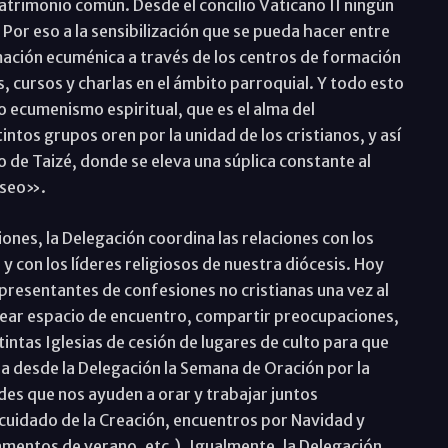
trimonio común. Desde el concilio Vaticano II ningún
Por eso a la sensibilización que se pueda hacer entre
rmación ecuménica a través de los centros de formación
s, cursos y charlas en el ámbito parroquial. Y todo esto
ecumenismo espiritual, que es el alma del
tos grupos oren por la unidad de los cristianos, y así
o de Taizé, donde se eleva una súplica constante al
eseo».
iones, la Delegación coordina las relaciones con los
y con los líderes religiosos de nuestra diócesis. Hoy
presentantes de confesiones no cristianas una vez al
crear espacio de encuentro, compartir preocupaciones,
ntas Iglesias de cesión de lugares de culto para que
na desde la Delegación la Semana de Oración por la
ades que nos ayuden a orar y trabajar juntos
 cuidado de la Creación, encuentros por Navidad y
mentos de verano, etc.). Igualmente, la Delegación