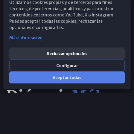
Utilizamos cookies propias y de terceros para fines
Hemeroteca
técnicos, de preferencias, analíticos y para mostrar
contenidos externos como YouTube, X o Instagram.
WhatsApp
Puedes aceptar todas las cookies, rechazar las
opcionales o configurarlas.
Más información
Rechazar opcionales
Configurar
Aceptar todas
Consulta IA
×
© 2026 Obispado de Málaga
Selecciona el área y realiza tu consulta