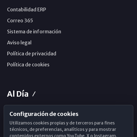
Contabilidad ERP
Correo 365
Sistema de información
Aviso legal
Política de privacidad
Política de cookies
Al Día
Configuración de cookies
Horarios de Misa
Utilizamos cookies propias y de terceros para fines
Hemeroteca
técnicos, de preferencias, analíticos y para mostrar
contenidos externos como YouTube, X o Instagram.