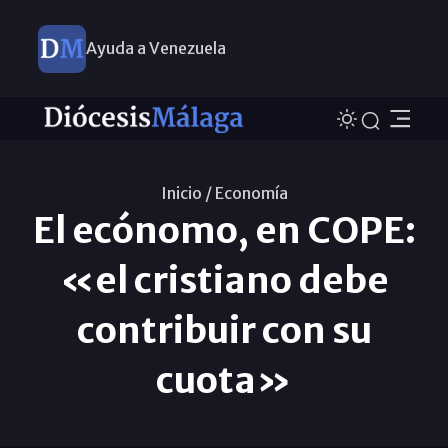
Ayuda a Venezuela
Inicio /
Economí­a
El ecónomo, en COPE:
«el cristiano debe
contribuir con su
cuota»