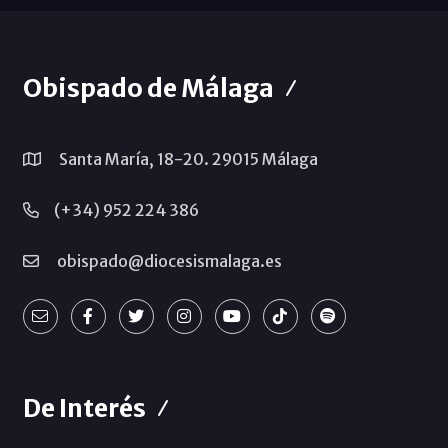
Obispado de Málaga
Santa María, 18-20. 29015 Málaga
(+34) 952 224 386
obispado@diocesismalaga.es
De Interés