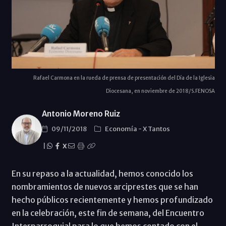
Rafael Carmona en la rueda de prensa de presentación del Día de la Iglesia
Diocesana, en noviembre de 2018/S.FENOSA
Antonio Moreno Ruiz
09/11/2018
Economí­a
-
X Tantos
|
X
En su repaso a la actualidad, hemos conocido los
nombramientos de nuevos arciprestes que se han
hecho públicos recientemente y hemos profundizado
en la celebración, este fin de semana, del Encuentro
Interparroquial para lo que hemos contado con el