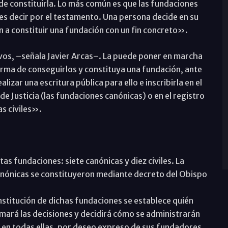
 de constituirla. Lo más común es que las fundaciones
es decir por el testamento. Una persona decide en su
 a constituir una fundación con un fin concreto».
os, –señala Javier Arcas–. La puede poner en marcha
orma de conseguirlos y constituya una fundación, ante
lizar una escritura pública para ello e inscribirla en el
de Justicia (las fundaciones canónicas) o en el registro
as civiles».
as fundaciones: siete canónicas y diez civiles. La
 canónicas se constituyeron mediante decreto del Obispo
constitución de dichas fundaciones se establece quién
omará las decisiones y decidirá cómo se administrarán
e en todas ellas, por deseo expreso de sus fundadores.