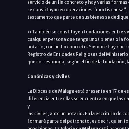
servicio de un fin concreto y hay varias formas
se constituyan en operaciones “mortis causa”, 
testamento que parte de sus bienes se dediquen
«También se constituyen fundaciones entre viv
cualquier persona que tenga unos bienes o la f
notario, con un fin concreto. Siempre hay que rea
Registro de Entidades Religiosas del Ministerio 
que corresponda, según el fin de la fundación, l
Canónicas y civiles
La Diócesis de Málaga está presente en 17 de est
diferencia entre ellas se encuentra en que las
y
las civiles, ante un notario. En la escritura de 
formará parte del patronato, es decir, quién t
esos bienes. La Iglesia de Málaga está present