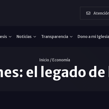
Atención
esis
Noticias
Transparencia
Dono a mi Iglesi
Inicio /
Economí­a
es: el legado de 