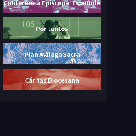
Conferencia Episcopal Española
Por tantos
Plan Málaga Sacra
Cáritas Diocesana