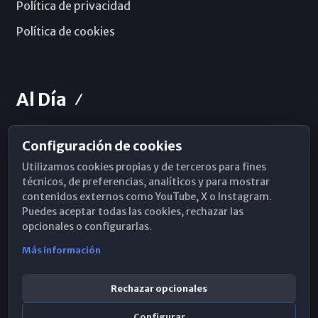
Política de privacidad
Política de cookies
Al Día
Configuración de cookies
Horarios de Misa
Utilizamos cookies propias y de terceros para fines
Hemeroteca
técnicos, de preferencias, analíticos y para mostrar
contenidos externos como YouTube, X o Instagram.
WhatsApp
Puedes aceptar todas las cookies, rechazar las
opcionales o configurarlas.
Más información
Rechazar opcionales
Configurar