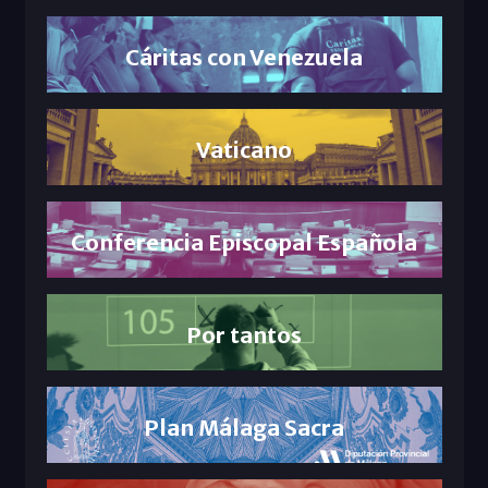
Cáritas con Venezuela
Vaticano
Conferencia Episcopal Española
Por tantos
Plan Málaga Sacra