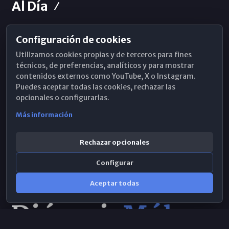
Al Día
Configuración de cookies
Horarios de Misa
Utilizamos cookies propias y de terceros para fines
Hemeroteca
técnicos, de preferencias, analíticos y para mostrar
contenidos externos como YouTube, X o Instagram.
WhatsApp
Puedes aceptar todas las cookies, rechazar las
opcionales o configurarlas.
Más información
Rechazar opcionales
Configurar
Aceptar todas
Consulta IA
×