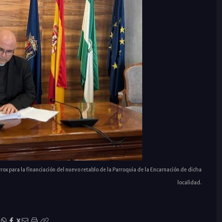
x para la financiación del nuevo retablo de la Parroquia de la Encarnación de dicha
localidad.
|
X