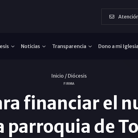
Atención
esis
Noticias
Transparencia
Dono a mi Iglesi
Inicio /
Diócesis
FIRMA
ra financiar el n
a parroquia de T