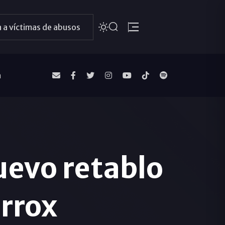
 a víctimas de abusos
a
uevo retablo
orrox