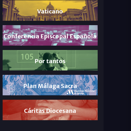
Vaticano
Conferencia Episcopal Española
Por tantos
Plan Málaga Sacra
Cáritas Diocesana