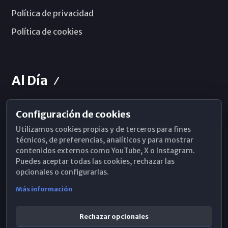
Política de privacidad
Política de cookies
Al Día
Configuración de cookies
Horarios de Misa
Utilizamos cookies propias y de terceros para fines
Hemeroteca
técnicos, de preferencias, analíticos y para mostrar
contenidos externos como YouTube, X o Instagram.
WhatsApp
Puedes aceptar todas las cookies, rechazar las
opcionales o configurarlas.
Más información
Rechazar opcionales