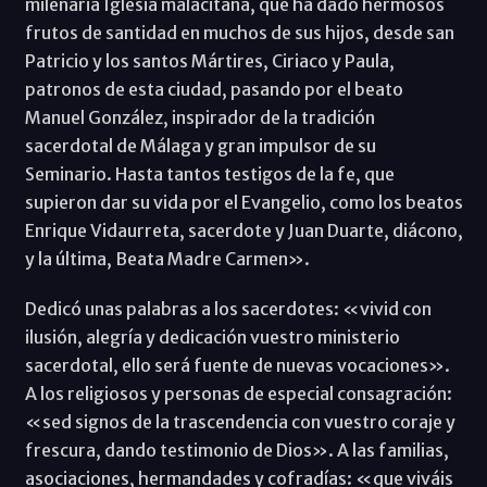
milenaria Iglesia malacitana, que ha dado hermosos
frutos de santidad en muchos de sus hijos, desde san
Patricio y los santos Mártires, Ciriaco y Paula,
patronos de esta ciudad, pasando por el beato
Manuel González, inspirador de la tradición
sacerdotal de Málaga y gran impulsor de su
Seminario. Hasta tantos testigos de la fe, que
supieron dar su vida por el Evangelio, como los beatos
Enrique Vidaurreta, sacerdote y Juan Duarte, diácono,
y la última, Beata Madre Carmen».
Dedicó unas palabras a los sacerdotes: «vivid con
ilusión, alegría y dedicación vuestro ministerio
sacerdotal, ello será fuente de nuevas vocaciones».
A los religiosos y personas de especial consagración:
«sed signos de la trascendencia con vuestro coraje y
frescura, dando testimonio de Dios». A las familias,
asociaciones, hermandades y cofradías: «que viváis