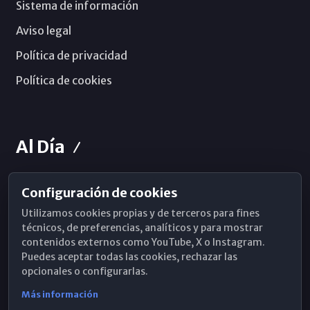
Sistema de información
Aviso legal
Política de privacidad
Política de cookies
Al Día
Configuración de cookies
Horarios de Misa
Utilizamos cookies propias y de terceros para fines
Hemeroteca
técnicos, de preferencias, analíticos y para mostrar
contenidos externos como YouTube, X o Instagram.
WhatsApp
Puedes aceptar todas las cookies, rechazar las
opcionales o configurarlas.
Más información