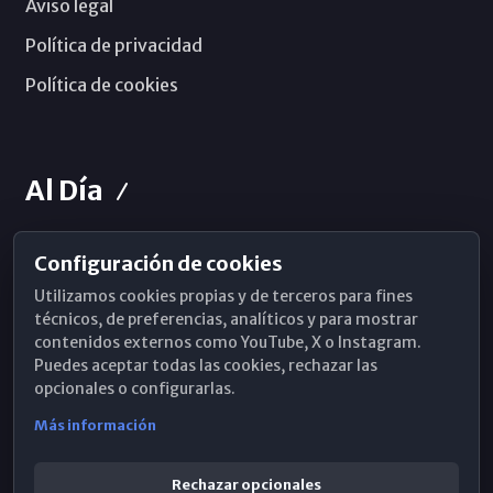
Aviso legal
Política de privacidad
Política de cookies
Al Día
Configuración de cookies
Horarios de Misa
Utilizamos cookies propias y de terceros para fines
Hemeroteca
técnicos, de preferencias, analíticos y para mostrar
contenidos externos como YouTube, X o Instagram.
WhatsApp
Puedes aceptar todas las cookies, rechazar las
opcionales o configurarlas.
Más información
Rechazar opcionales