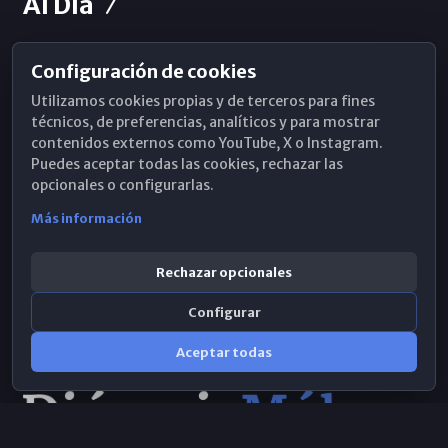
Al Día
Configuración de cookies
Horarios de Misa
Utilizamos cookies propias y de terceros para fines
Hemeroteca
técnicos, de preferencias, analíticos y para mostrar
contenidos externos como YouTube, X o Instagram.
WhatsApp
Puedes aceptar todas las cookies, rechazar las
opcionales o configurarlas.
Más información
Rechazar opcionales
Configurar
Aceptar todas
Consulta IA
×