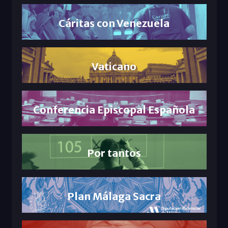
Cáritas con Venezuela
Vaticano
Conferencia Episcopal Española
Por tantos
Plan Málaga Sacra