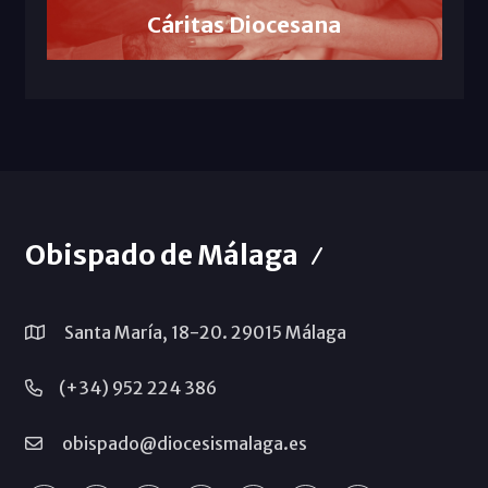
Cáritas Diocesana
Obispado de Málaga
Santa María, 18-20. 29015 Málaga
(+34) 952 224 386
obispado@diocesismalaga.es