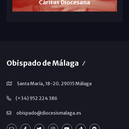
Cáritas Diocesana
Obispado de Málaga
Santa María, 18-20. 29015 Málaga
(+34) 952 224 386
obispado@diocesismalaga.es