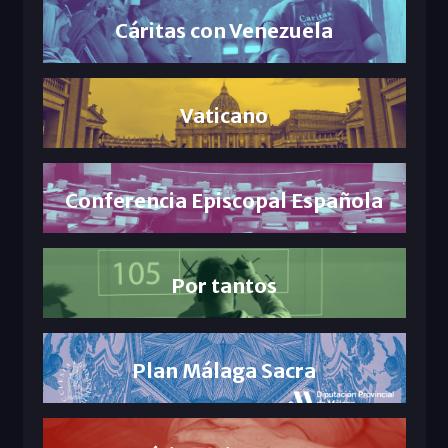
Cáritas con Venezuela
Vaticano
Conferencia Episcopal Española
Por tantos
Plan Málaga Sacra