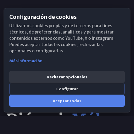
Configuración de cookies
Horarios de Misa
Utilizamos cookies propias y de terceros para fines
Hemeroteca
técnicos, de preferencias, analíticos y para mostrar
contenidos externos como YouTube, X o Instagram.
WhatsApp
Puedes aceptar todas las cookies, rechazar las
opcionales o configurarlas.
Más información
Rechazar opcionales
Configurar
Aceptar todas
Consulta IA
×