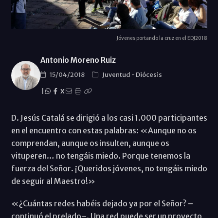
Jóvenes portando la cruz en el EDJ2018
Antonio Moreno Ruiz
15/04/2018
Juventud
-
Diócesis
|
X
D. Jesús Catalá se dirigió a los casi 1.000 participantes
en el encuentro con estas palabras: «Aunque no os
comprendan, aunque os insulten, aunque os
vituperen… no tengáis miedo. Porque tenemos la
fuerza del Señor. ¡Queridos jóvenes, no tengáis miedo
de seguir al Maestro!»
«¿Cuántas redes habéis dejado ya por el Señor? –
continuó el prelado–. Una red puede ser un proyecto