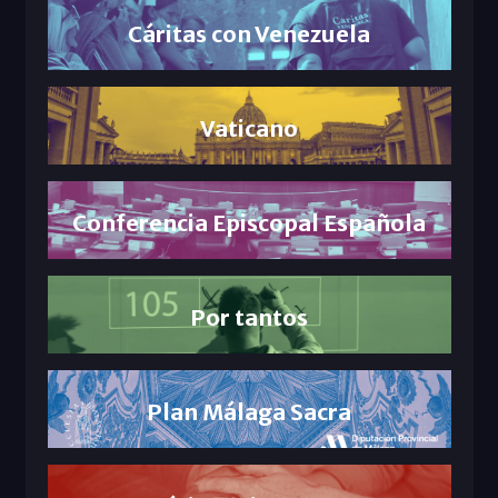
Cáritas con Venezuela
Vaticano
Conferencia Episcopal Española
Por tantos
Plan Málaga Sacra