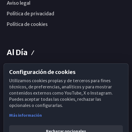
Aviso legal
Política de privacidad
Política de cookies
Al Día
Configuración de cookies
Horarios de Misa
Utilizamos cookies propias y de terceros para fines
Hemeroteca
técnicos, de preferencias, analíticos y para mostrar
contenidos externos como YouTube, X o Instagram.
WhatsApp
Puedes aceptar todas las cookies, rechazar las
opcionales o configurarlas.
Más información
Rechazar opcionales