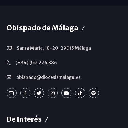
Obispado de Málaga
Santa María, 18-20. 29015 Málaga
(+34) 952 224 386
obispado@diocesismalaga.es
De Interés