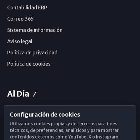
Contabilidad ERP
Correo 365
Sistema de información
Aviso legal
Política de privacidad
Política de cookies
Al Día
Configuración de cookies
Horarios de Misa
Utilizamos cookies propias y de terceros para fines
Hemeroteca
técnicos, de preferencias, analíticos y para mostrar
contenidos externos como YouTube, X o Instagram.
WhatsApp