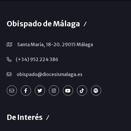
Obispado de Málaga
Santa María, 18-20. 29015 Málaga
(+34) 952 224 386
obispado@diocesismalaga.es
De Interés