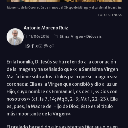
Momento de la Coronación de manos del Obispo de Málaga y el cardenal Sebastián.
FOTO: S. FENOSA
Antonio Moreno Ruiz
11/06/2016
Stma. Virgen
-
Diócesis
|
X
En la homilía, D. Jesús se ha referido a la coronación
de la imagen y ha señalado que «la Santísima Virgen
María tiene sobrados títulos para que su imagen sea
coronada: Ella es la Virgen que concibió y dio a luz un
Hijo, cuyo nombre es Emmanuel, es decir, «Dios con
nosotros» (cf. Is 7, 14; Mq 5, 2-3; Mt 1, 22-23). Ella
es, pues, la Madre del Hijo de Dios; éste es el título
más importante de la Virgen»
El prelado ha pedido a los asistentes fijar sus ojos en