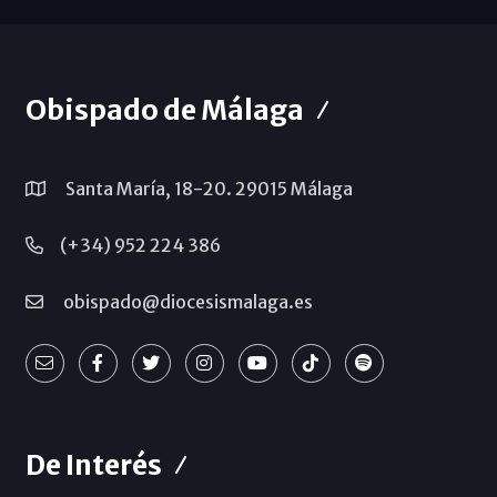
Obispado de Málaga
Santa María, 18-20. 29015 Málaga
(+34) 952 224 386
obispado@diocesismalaga.es
De Interés