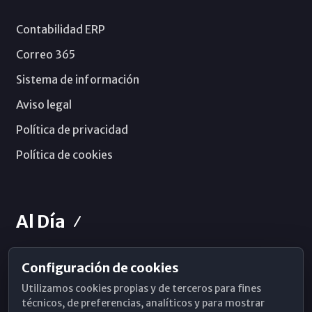
Contabilidad ERP
Correo 365
Sistema de información
Aviso legal
Política de privacidad
Política de cookies
Al Día
Configuración de cookies
Horarios de Misa
Utilizamos cookies propias y de terceros para fines
Hemeroteca
técnicos, de preferencias, analíticos y para mostrar