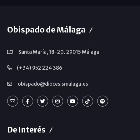
Obispado de Málaga
Santa María, 18-20. 29015 Málaga
(+34) 952 224 386
obispado@diocesismalaga.es
De Interés