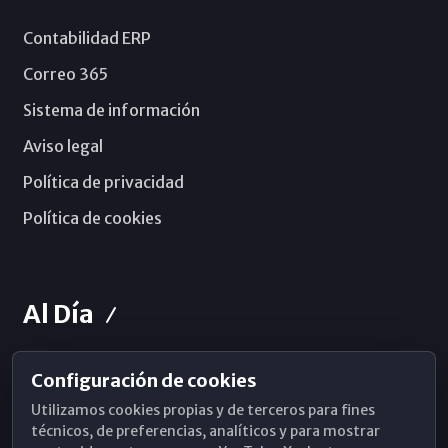
Contabilidad ERP
Correo 365
Sistema de información
Aviso legal
Política de privacidad
Política de cookies
Al Día
Configuración de cookies
Horarios de Misa
Utilizamos cookies propias y de terceros para fines
Hemeroteca
técnicos, de preferencias, analíticos y para mostrar