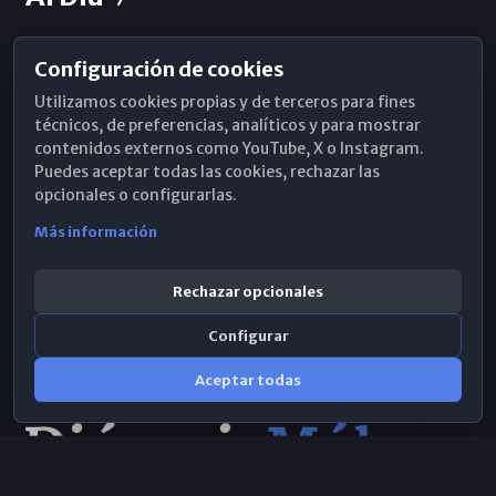
Configuración de cookies
Horarios de Misa
Utilizamos cookies propias y de terceros para fines
Hemeroteca
técnicos, de preferencias, analíticos y para mostrar
contenidos externos como YouTube, X o Instagram.
WhatsApp
Puedes aceptar todas las cookies, rechazar las
opcionales o configurarlas.
Más información
Rechazar opcionales
Configurar
Aceptar todas
Consulta IA
×