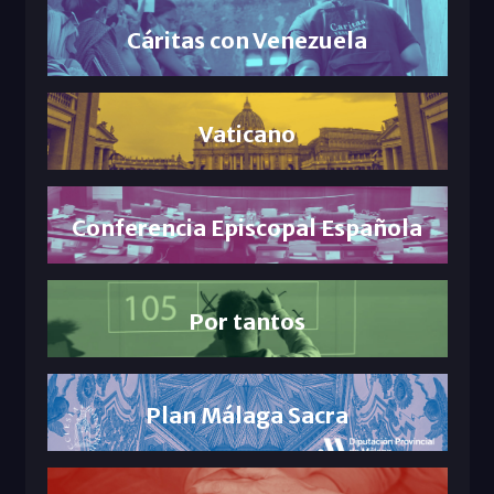
Cáritas con Venezuela
Vaticano
Conferencia Episcopal Española
Por tantos
Plan Málaga Sacra