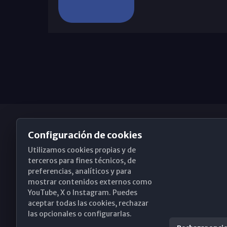
Configuración de cookies
Utilizamos cookies propias y de
Obispado de Málaga
terceros para fines técnicos, de
preferencias, analíticos y para
mostrar contenidos externos como
YouTube, X o Instagram. Puedes
Santa María, 18-20. 29015 Málaga
aceptar todas las cookies, rechazar
las opcionales o configurarlas.
(+34) 952 224 386