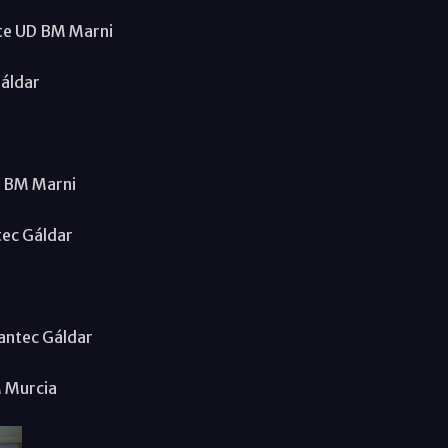
nte UD BM Marni
Gáldar
D BM Marni
tec Gáldar
lantec Gáldar
M Murcia