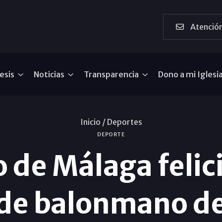
Atención
esis
Noticias
Transparencia
Dono a mi Iglesi
Inicio /
Deportes
DEPORTE
o de Málaga felic
de balonmano d