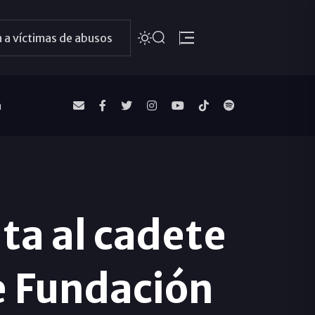
 a víctimas de abusos
a
ita al cadete
e Fundación