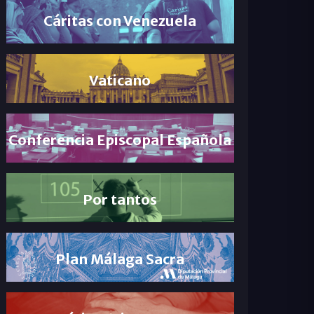
Cáritas con Venezuela
Vaticano
Conferencia Episcopal Española
Por tantos
Plan Málaga Sacra