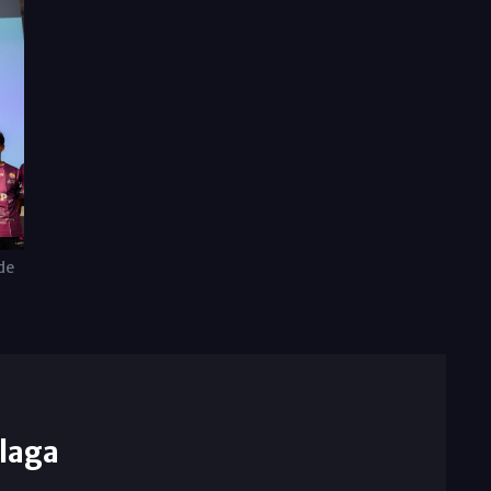
de
laga