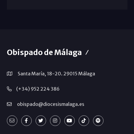
Obispado de Málaga
Santa María, 18-20. 29015 Málaga
(+34) 952 224 386
obispado@diocesismalaga.es