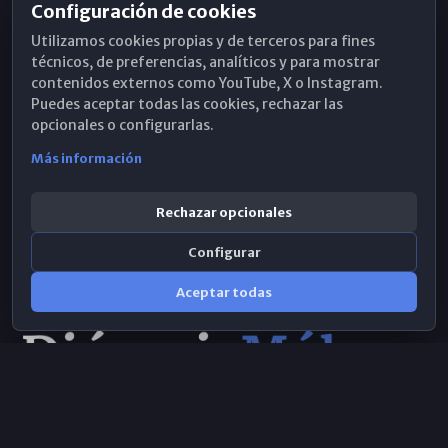
Configuración de cookies
Horarios de Misa
Utilizamos cookies propias y de terceros para fines
Hemeroteca
técnicos, de preferencias, analíticos y para mostrar
contenidos externos como YouTube, X o Instagram.
WhatsApp
Puedes aceptar todas las cookies, rechazar las
opcionales o configurarlas.
Más información
Rechazar opcionales
Configurar
Aceptar todas
Consulta IA
×
Selecciona el área y realiza tu consulta
© 2026 Obispado de Málaga