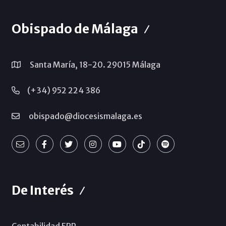
Obispado de Málaga
Santa María, 18-20. 29015 Málaga
(+34) 952 224 386
obispado@diocesismalaga.es
De Interés