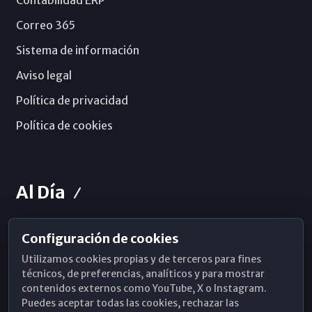
Contabilidad ERP
Correo 365
Sistema de información
Aviso legal
Política de privacidad
Política de cookies
Al Día
Configuración de cookies
Horarios de Misa
Utilizamos cookies propias y de terceros para fines
Hemeroteca
técnicos, de preferencias, analíticos y para mostrar
contenidos externos como YouTube, X o Instagram.
WhatsApp
Puedes aceptar todas las cookies, rechazar las