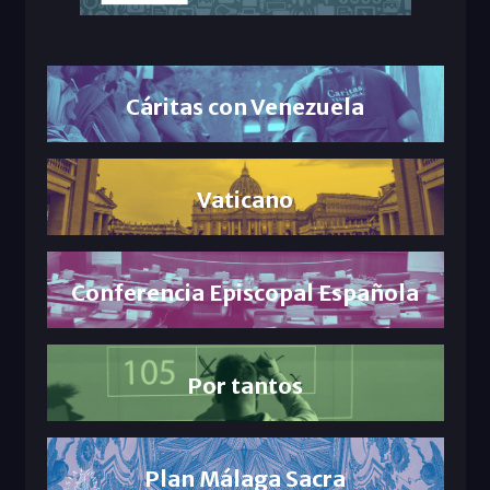
Cáritas con Venezuela
Vaticano
Conferencia Episcopal Española
Por tantos
Plan Málaga Sacra