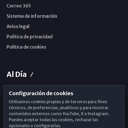
Correo 365
Sistema de información
Aviso legal
Política de privacidad
Política de cookies
Al Día
Configuración de cookies
Horarios de Misa
Utilizamos cookies propias y de terceros para fines
Hemeroteca
técnicos, de preferencias, analíticos y para mostrar
contenidos externos como YouTube, X o Instagram.
WhatsApp
Puedes aceptar todas las cookies, rechazar las
opcionales o configurarlas.