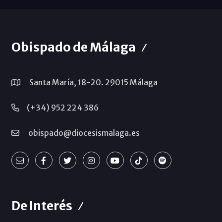
Obispado de Málaga
Santa María, 18-20. 29015 Málaga
(+34) 952 224 386
obispado@diocesismalaga.es
De Interés