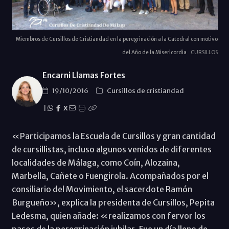
Miembros de Cursillos de Cristiandad en la peregrinación a la Catedral con motivo
del Año de la Misericordia
CURSILLOS
Encarni Llamas Fortes
19/10/2016
Cursillos de cristiandad
|
X
«Participamos la Escuela de Cursillos y gran cantidad
de cursillistas, incluso algunos venidos de diferentes
localidades de Málaga, como Coín, Alozaina,
Marbella, Cañete o Fuengirola. Acompañados por el
consiliario del Movimiento, el sacerdote Ramón
Burgueño», explica la presidenta de Cursillos, Pepita
Ledesma, quien añade: «realizamos con fervor los
pasos de la peregrinación jubilar. Fue un día lleno de