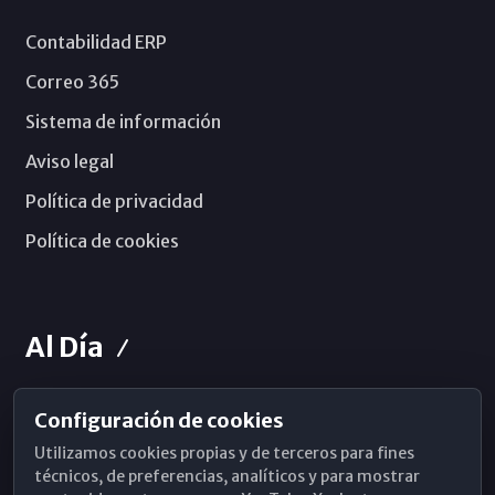
Contabilidad ERP
Correo 365
Sistema de información
Aviso legal
Política de privacidad
Política de cookies
Al Día
Configuración de cookies
Horarios de Misa
Utilizamos cookies propias y de terceros para fines
Hemeroteca
técnicos, de preferencias, analíticos y para mostrar