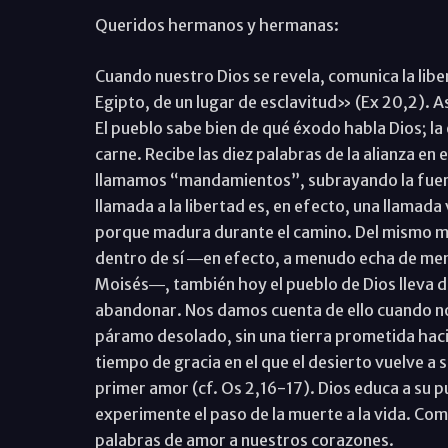
Queridos hermanos y hermanas:
Cuando nuestro Dios se revela, comunica la liber
Egipto, de un lugar de esclavitud» (Ex 20,2). A
El pueblo sabe bien de qué éxodo habla Dios; la 
carne. Recibe las diez palabras de la alianza en
llamamos “mandamientos”, subrayando la fuerza
llamada a la libertad es, en efecto, una llamad
porque madura durante el camino. Del mismo mod
dentro de sí ―en efecto, a menudo echa de meno
Moisés―, también hoy el pueblo de Dios lleva d
abandonar. Nos damos cuenta de ello cuando no
páramo desolado, sin una tierra prometida haci
tiempo de gracia en el que el desierto vuelve a
primer amor (cf. Os 2,16-17). Dios educa a su 
experimente el paso de la muerte a la vida. Co
palabras de amor a nuestros corazones.