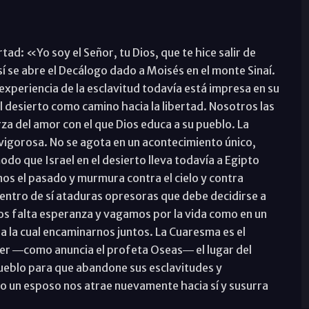
tad: «Yo soy el Señor, tu Dios, que te hice salir de
sí se abre el Decálogo dado a Moisés en el monte Sinaí.
experiencia de la esclavitud todavía está impresa en su
 el desierto como camino hacia la libertad. Nosotros las
 del amor con el que Dios educa a su pueblo. La
a vigorosa. No se agota en un acontecimiento único,
o que Israel en el desierto lleva todavía a Egipto
s el pasado y murmura contra el cielo y contra
entro de sí ataduras opresoras que debe decidirse a
s falta esperanza y vagamos por la vida como en un
a la cual encaminarnos juntos. La Cuaresma es el
 ser ―como anuncia el profeta Oseas― el lugar del
pueblo para que abandone sus esclavitudes y
mo un esposo nos atrae nuevamente hacia sí y susurra