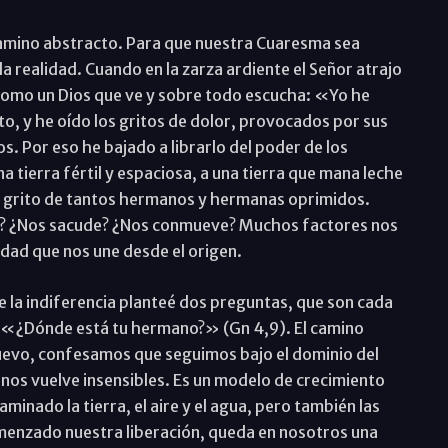
n camino abstracto. Para que nuestra Cuaresma sea
a realidad. Cuando en la zarza ardiente el Señor atrajo
 como un Dios que ve y sobre todo escucha: «Yo he
to, y he oído los gritos de dolor, provocados por sus
s. Por eso he bajado a librarlo del poder de los
na tierra fértil y espaciosa, a una tierra que mana leche
 el grito de tantos hermanos y hermanas oprimidos.
s? ¿Nos sacude? ¿Nos conmueve? Muchos factores nos
idad que nos une desde el origen.
de la indiferencia planteé dos preguntas, que son cada
 «¿Dónde está tu hermano?» (Gn 4,9). El camino
nuevo, confesamos que seguimos bajo el dominio del
 nos vuelve insensibles. Es un modelo de crecimiento
minado la tierra, el aire y el agua, pero también las
omenzado nuestra liberación, queda en nosotros una