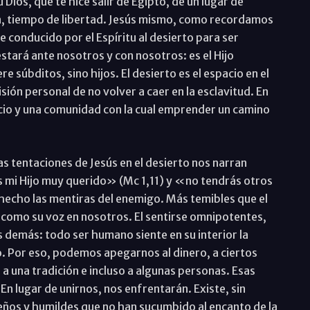
Dios, que te hice salir de Egipto, de un lugar de
n, tiempo de libertad. Jesús mismo, como recordamos
conducido por el Espíritu al desierto para ser
stará ante nosotros y con nosotros: es el Hijo
e súbditos, sino hijos. El desierto es el espacio en el
ión personal de no volver a caer en la esclavitud. En
cio y una comunidad con la cual emprender un camino
las tentaciones de Jesús en el desierto nos narran
es mi Hijo muy querido» (Mc 1,11) y «no tendrás otros
hecho las mentiras del enemigo. Más temibles que el
 como su voz en nosotros. El sentirse omnipotentes,
 demás: todo ser humano siente en su interior la
o. Por eso, podemos apegarnos al dinero, a ciertos
 a una tradición e incluso a algunas personas. Esas
En lugar de unirnos, nos enfrentarán. Existe, sin
ños y humildes que no han sucumbido al encanto de la