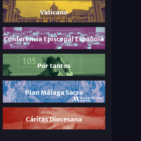
Vaticano
Conferencia Episcopal Española
Por tantos
Plan Málaga Sacra
Cáritas Diocesana