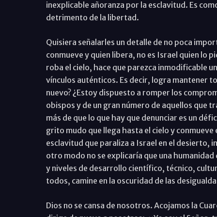
inexplicable añoranza por la esclavitud. Es como
detrimento de la libertad.
Quisiera señalarles un detalle de no poca import
conmueve y quien libera, no es Israel quien lo pi
roba el cielo, hace que parezca inmodificable un
vínculos auténticos. Es decir, logra mantener 
nuevo? ¿Estoy dispuesto a romper los compromi
obispos y de un gran número de aquellos que tra
más de que lo que hay que denunciar es un défi
grito mudo que llega hasta el cielo y conmueve 
esclavitud que paraliza a Israel en el desierto,
otro modo no se explicaría que una humanidad q
y niveles de desarrollo científico, técnico, cultu
todos, camine en la oscuridad de las desigualdad
Dios no se cansa de nosotros. Acojamos la Cuar