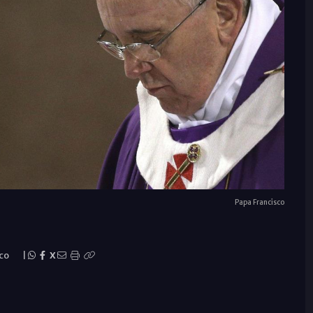
Papa Francisco
sco
|
X