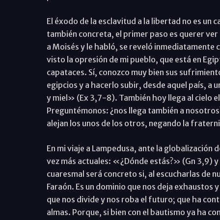
El éxodo de la esclavitud a la libertad no es u
también concreta, el primer paso es querer ver l
a Moisés y le habló, se reveló inmediatamente
visto la opresión de mi pueblo, que está en Egip
capataces. Sí, conozco muy bien sus sufrimiento
egipcios y a hacerlo subir, desde aquel país, a u
y miel» (Ex 3,7-8). También hoy llega al cielo
Preguntémonos: ¿nos llega también a nosotro
alejan los unos de los otros, negando la fratern
En mi viaje a Lampedusa, ante la globalización 
vez más actuales: «¿Dónde estás?» (Gn 3,9) y
cuaresmal será concreto si, al escucharlas de 
Faraón. Es un dominio que nos deja exhaustos y
que nos divide y nos roba el futuro; que ha conta
almas. Porque, si bien con el bautismo ya ha c