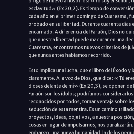
dirige de nuevo a nosotros: «Yo soy el Señor, tu 
esclavitud» (Ex 20,2). Es tiempo de conversió
cada año en el primer domingo de Cuaresma, fue 
probado en su libertad. Durante cuarenta días e
encarnado. A diferencia del Faraón, Dios no quier
que nuestra libertad puede madurar en una decis
Cuaresma, encontramos nuevos criterios de jui
que nunca antes habíamos recorrido.
Esto implica una lucha, que el libro del Éxodo y 
claramente. A la voz de Dios, que dice: «Tú er
dioses delante de mí» (Ex 20,3), se oponen de 
Faraón son los ídolos; podríamos considerarlos
reconocidos por todos, tomar ventaja sobre los
seducción de esta mentira. Es un camino trillad
proyectos, ideas, objetivos, a nuestra posición,
cosas en lugar de impulsarnos, nos paralizarán. 
embargo, una nueva humanidad, la de los peque