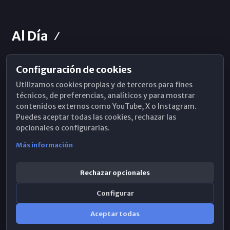
Al Día
Configuración de cookies
Horarios de Misa
Utilizamos cookies propias y de terceros para fines
Hemeroteca
técnicos, de preferencias, analíticos y para mostrar
contenidos externos como YouTube, X o Instagram.
WhatsApp
Puedes aceptar todas las cookies, rechazar las
opcionales o configurarlas.
Más información
Rechazar opcionales
Configurar
Aceptar todas