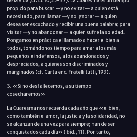
de la vida (cf. Lc 10,25-37). La Cuaresma es un tiempo
propicio para buscar —y no evitar— a quien está
necesitado; para llamar —y no ignorar— a quien
desea ser escuchado y recibir una buena palabra; para
visitar —y no abandonar— a quien sufre la soledad.
Pongamos en práctica el llamado a hacer el bien a
todos, tomándonos tiempo para amar a los más
pequeños e indefensos, a los abandonados y
despreciados, a quienes son discriminados y
marginados (cf. Carta enc. Fratelli tutti, 193).
3. «Si no desfallecemos, a su tiempo
cosecharemos»
La Cuaresma nos recuerda cada año que «el bien,
como también el amor, la justicia y la solidaridad, no
se alcanzan de una vez para siempre; han de ser
conquistados cada día» (ibíd., 11). Por tanto,