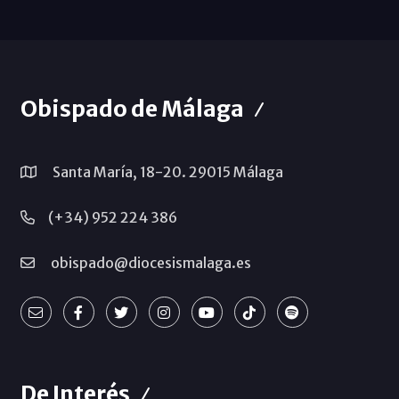
Obispado de Málaga
Santa María, 18-20. 29015 Málaga
(+34) 952 224 386
obispado@diocesismalaga.es
De Interés