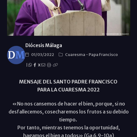
Diócesis Málaga
01/03/2022
Cuaresma
-
Papa Francisco
|
X
MENSAJE DEL SANTO PADRE FRANCISCO
PARA LA CUARESMA 2022
«No nos cansemos de hacer el bien, porque, si no
desfallecemos, cosecharemos los frutos a su debido
tiempo.
Por tanto, mientras tenemos la oportunidad,
hagamos el bien a todos» (Ga 6,9-10a)