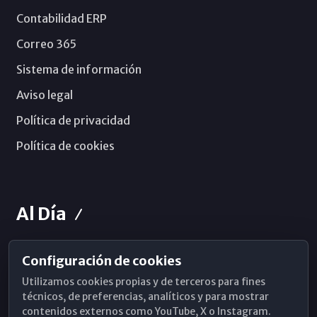
Contabilidad ERP
Correo 365
Sistema de información
Aviso legal
Política de privacidad
Política de cookies
Al Día
Configuración de cookies
Horarios de Misa
Utilizamos cookies propias y de terceros para fines
Hemeroteca
técnicos, de preferencias, analíticos y para mostrar
contenidos externos como YouTube, X o Instagram.
WhatsApp