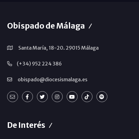
Obispado de Málaga
Santa María, 18-20. 29015 Málaga
(+34) 952 224 386
obispado@diocesismalaga.es
De Interés