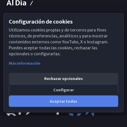
Al Día
Configuración de cookies
Horarios de Misa
Utilizamos cookies propias y de terceros para fines
Hemeroteca
técnicos, de preferencias, analíticos y para mostrar
contenidos externos como YouTube, X o Instagram.
WhatsApp
Puedes aceptar todas las cookies, rechazar las
opcionales o configurarlas.
Más información
Rechazar opcionales
Configurar
Aceptar todas
Consulta IA
×