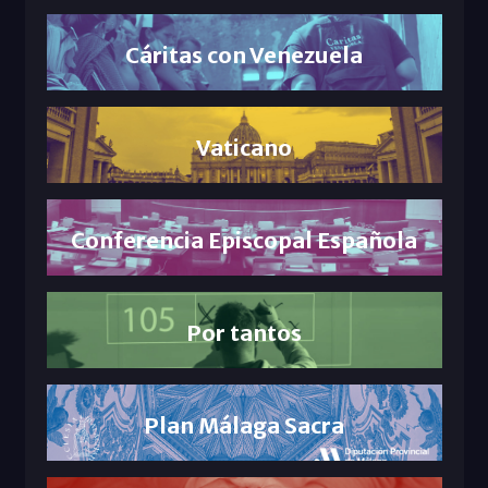
Cáritas con Venezuela
Vaticano
Conferencia Episcopal Española
Por tantos
Plan Málaga Sacra