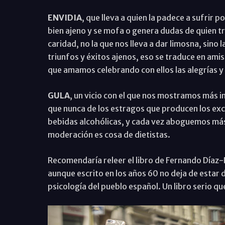
ENVIDIA
, que lleva a quien la padece a sufrir p
bien ajeno y se mofa o genera dudas de quien tr
caridad, no la que nos lleva a dar limosna, sino 
triunfos y éxitos ajenos, eso se traduce en ami
que amamos celebrando con ellos las alegrías y
GULA
, un vicio con el que nos mostramos más
que nunca de los estragos que producen los ex
bebidas alcohólicas, y cada vez aboguemos más 
moderación es cosa de dietistas.
Recomendaría releer el libro de Fernando Díaz-P
aunque escrito en los años 60 no deja de estar
psicología del pueblo español. Un libro serio que