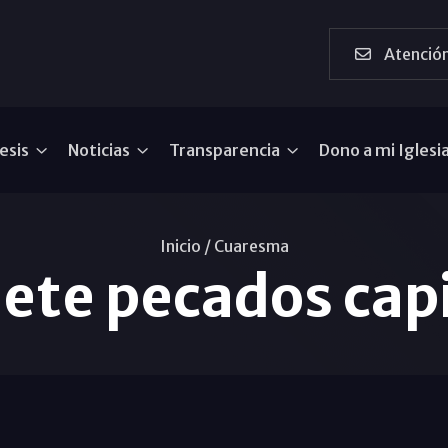
Atención
esis
Noticias
Transparencia
Dono a mi Iglesi
Inicio /
Cuaresma
iete pecados cap