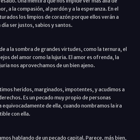
esado. Una mentira que nos impide ver más allá de
r, a la compasión, al perdón y a la esperanza. En el
urados los limpios de corazón porque ellos verán a
día ser justos, sabios y santos.
e a la sombra de grandes virtudes, como la ternura, el
jos del amor como la lujuria. El amor es ofrenda, la
lujuria nos aprovechamos de un bien ajeno.
ntimos heridos, marginados, impotentes, y acudimos a
 derechos. Es un pecado muy propio de personas
bla equivocadamente de ella, cuando nombramos la ira
ble con ella.
amos hablando de un pecado capital. Parece, más bien,