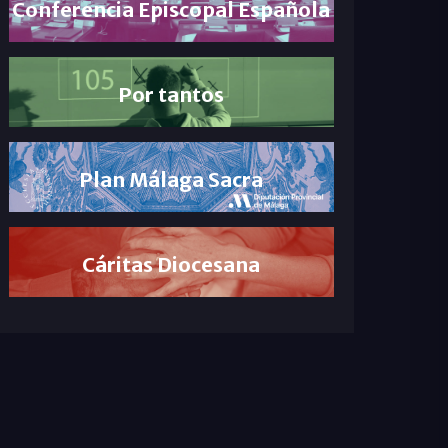
Conferencia Episcopal Española
Por tantos
Plan Málaga Sacra
Cáritas Diocesana