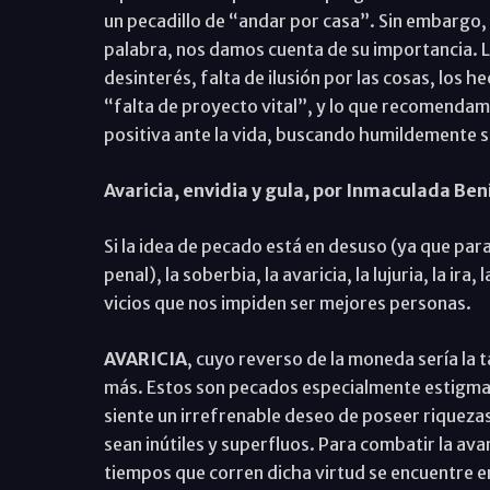
un pecadillo de “andar por casa”. Sin embargo,
palabra, nos damos cuenta de su importancia. L
desinterés, falta de ilusión por las cosas, los 
“falta de proyecto vital”, y lo que recomendam
positiva ante la vida, buscando humildemente su
Avaricia, envidia y gula, por Inmaculada Be
Si la idea de pecado está en desuso (ya que para
penal), la soberbia, la avaricia, la lujuria, la ira
vicios que nos impiden ser mejores personas.
AVARICIA
, cuyo reverso de la moneda sería la t
más. Estos son pecados especialmente estigmati
siente un irrefrenable deseo de poseer riquezas
sean inútiles y superfluos. Para combatir la ava
tiempos que corren dicha virtud se encuentre e