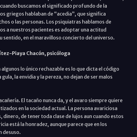
 cuando buscamos el significado profundo de la
os griegos hablaban de “acedia”, que significa
hechos o las personas. Los psiquiatras hablamos de
os a nuestros pacientes es adoptar una actitud
 sentido, en el maravilloso concierto del universo.
nítez-Piaya Chacón, psicóloga
 algunos lo único rechazable es lo que dicta el código
, la gula, la envidia y la pereza, no dejan de ser malos
acañería. El tacaño nunca da, y el avaro siempre quiere
zados en la sociedad actual. La persona avariciosa
, dinero, de tener toda clase de lujos aun cuando estos
ricia está la honradez, aunque parece que en los
n desuso.