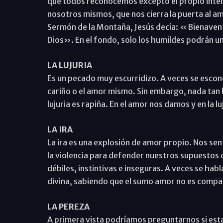
que todos reconocemos excepto el propio inter
nosotros mismos, que nos cierra la puerta al amo
Sermón de la Montaña, Jesús decía: «Bienavent
Dios». En el fondo, solo los humildes podrán un 
LA LUJURIA
Es un pecado muy escurridizo. A veces se escond
cariño o el amor mismo. Sin embargo, nada tan le
lujuria es rapiña. En el amor nos damos y en la 
LA IRA
La ira es una explosión de amor propio. Nos se
la violencia para defender nuestros supuestos
débiles, instintivas e inseguras. A veces se ha
divina, sabiendo que el sumo amor no es compati
LA PEREZA
A primera vista podríamos preguntarnos si est