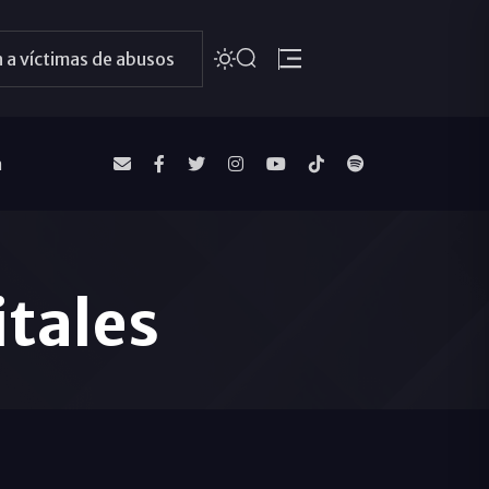
 a víctimas de abusos
a
itales