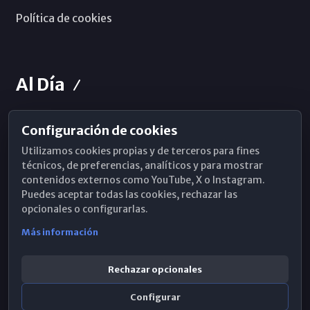
Política de cookies
Al Día
Configuración de cookies
Horarios de Misa
Utilizamos cookies propias y de terceros para fines
Hemeroteca
técnicos, de preferencias, analíticos y para mostrar
contenidos externos como YouTube, X o Instagram.
WhatsApp
Puedes aceptar todas las cookies, rechazar las
opcionales o configurarlas.
Más información
Rechazar opcionales
Configurar