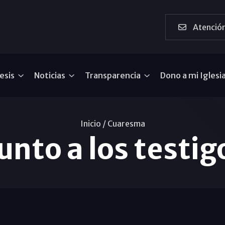
Atención
esis
Noticias
Transparencia
Dono a mi Iglesi
Inicio /
Cuaresma
nto a los testig