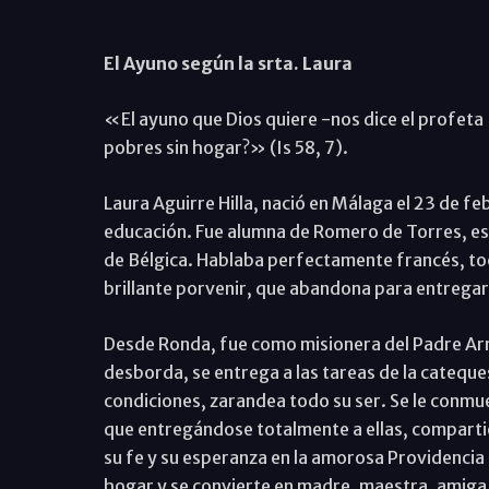
El Ayuno según la srta. Laura
«El ayuno que Dios quiere -nos dice el profeta Is
pobres sin hogar?» (Is 58, 7).
Laura Aguirre Hilla, nació en Málaga el 23 de fe
educación. Fue alumna de Romero de Torres, est
de Bélgica. Hablaba perfectamente francés, toc
brillante porvenir, que abandona para entregar
Desde Ronda, fue como misionera del Padre Arnái
desborda, se entrega a las tareas de la cateques
condiciones, zarandea todo su ser. Se le conmu
que entregándose totalmente a ellas, compartien
su fe y su esperanza en la amorosa Providencia 
hogar y se convierte en madre, maestra, amiga 