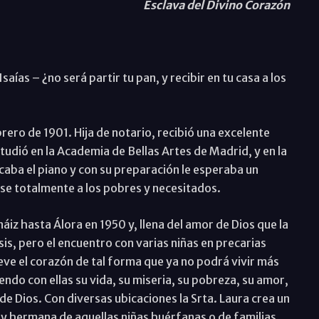
Esclava del Divino Corazón
aías – ¿no será partir tu pan, y recibir en tu casa a los
brero de 1901. Hija de notario, recibió una excelente
udió en la Academia de Bellas Artes de Madrid, y en la
aba el piano y con su preparación le esperaba un
se totalmente a los pobres y necesitados.
z hasta Álora en 1950 y, llena del amor de Dios que la
is, pero el encuentro con varias niñas en precarias
eve el corazón de tal forma que ya no podrá vivir más
do con ellas su vida, su miseria, su pobreza, su amor,
de Dios. Con diversas ubicaciones la Srta. Laura crea un
y hermana de aquellas niñas huérfanas o de familias