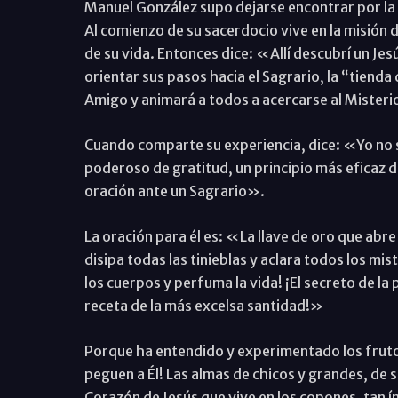
Manuel González supo dejarse encontrar por la p
Al comienzo de su sacerdocio vive en la misión 
de su vida. Entonces dice: «Allí descubrí un Je
orientar sus pasos hacia el Sagrario, la “tienda
Amigo y animará a todos a acercarse al Misteri
Cuando comparte su experiencia, dice: «Yo no s
poderoso de gratitud, un principio más eficaz d
oración ante un Sagrario».
La oración para él es: «La llave de oro que abre 
disipa todas las tinieblas y aclara todos los mis
los cuerpos y perfuma la vida! ¡El secreto de la 
receta de la más excelsa santidad!»
Porque ha entendido y experimentado los fruto
peguen a Él! Las almas de chicos y grandes, de 
Corazón de Jesús que vive en los copones, tan 