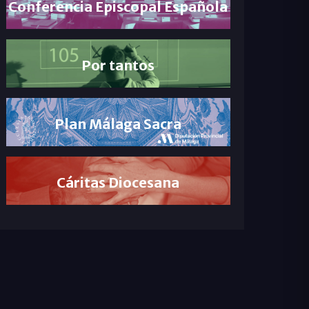
Conferencia Episcopal Española
Por tantos
Plan Málaga Sacra
Cáritas Diocesana