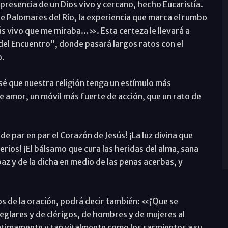
resencia de un Dios vivo y cercano, hecho Eucaristía.
de Palomares del Río, la experiencia que marca el rumbo
sús vivo que me miraba…». Esta certeza le llevará a
 del Encuentro”, donde pasará largos ratos con el
o.
é que nuestra religión tenga un estímulo más
e amor, un móvil más fuerte de acción, que un rato de
de par en par el Corazón de Jesús! ¡La luz divina que
terios! ¡El bálsamo que cura las heridas del alma, sana
paz y de la dicha en medio de las penas acerbas, y
s de la oración, podrá decir también: «¡Que se
seglares y de clérigos, de hombres y de mujeres al
íntimamente y tan vitalmente como los sarmientos a su