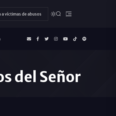
 a víctimas de abusos
a
os del Señor