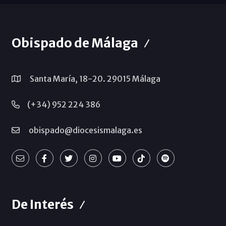
Obispado de Málaga
Santa María, 18-20. 29015 Málaga
(+34) 952 224 386
obispado@diocesismalaga.es
De Interés