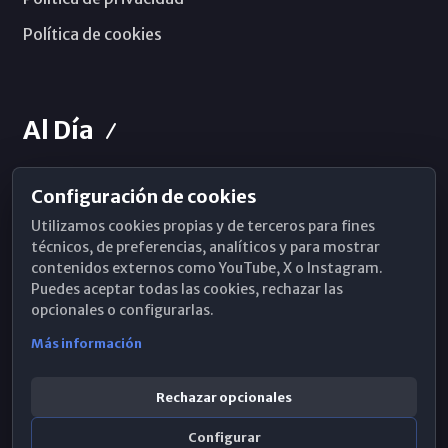
Política de cookies
Al Día
Configuración de cookies
Horarios de Misa
Utilizamos cookies propias y de terceros para fines
Hemeroteca
técnicos, de preferencias, analíticos y para mostrar
contenidos externos como YouTube, X o Instagram.
WhatsApp
Puedes aceptar todas las cookies, rechazar las
opcionales o configurarlas.
Más información
Rechazar opcionales
Configurar