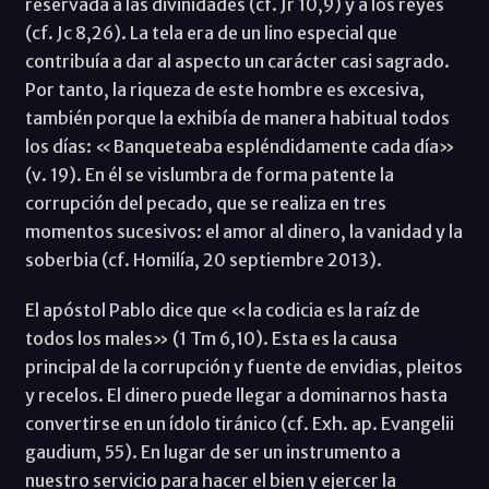
reservada a las divinidades (cf. Jr 10,9) y a los reyes
(cf. Jc 8,26). La tela era de un lino especial que
contribuía a dar al aspecto un carácter casi sagrado.
Por tanto, la riqueza de este hombre es excesiva,
también porque la exhibía de manera habitual todos
los días: «Banqueteaba espléndidamente cada día»
(v. 19). En él se vislumbra de forma patente la
corrupción del pecado, que se realiza en tres
momentos sucesivos: el amor al dinero, la vanidad y la
soberbia (cf. Homilía, 20 septiembre 2013).
El apóstol Pablo dice que «la codicia es la raíz de
todos los males» (1 Tm 6,10). Esta es la causa
principal de la corrupción y fuente de envidias, pleitos
y recelos. El dinero puede llegar a dominarnos hasta
convertirse en un ídolo tiránico (cf. Exh. ap. Evangelii
gaudium, 55). En lugar de ser un instrumento a
nuestro servicio para hacer el bien y ejercer la