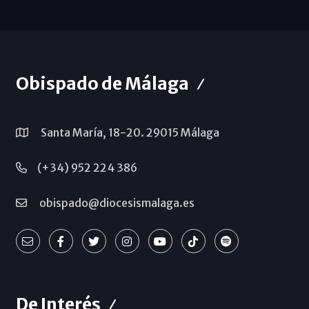
Obispado de Málaga
Santa María, 18-20. 29015 Málaga
(+34) 952 224 386
obispado@diocesismalaga.es
De Interés