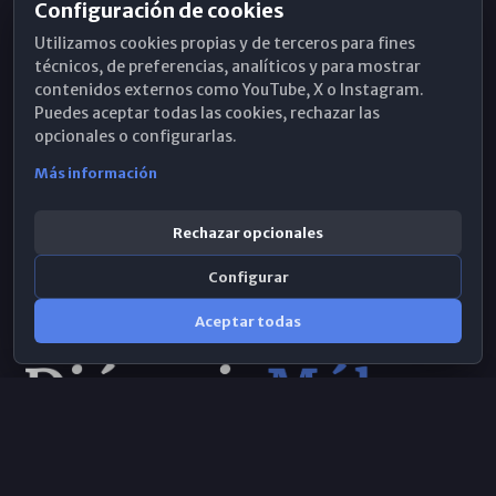
Configuración de cookies
Horarios de Misa
Utilizamos cookies propias y de terceros para fines
Hemeroteca
técnicos, de preferencias, analíticos y para mostrar
contenidos externos como YouTube, X o Instagram.
WhatsApp
Puedes aceptar todas las cookies, rechazar las
opcionales o configurarlas.
Más información
Rechazar opcionales
Configurar
Aceptar todas
Consulta IA
×
© 2026 Obispado de Málaga
Selecciona el área y realiza tu consulta