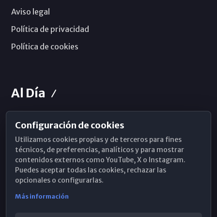
Aviso legal
Política de privacidad
Política de cookies
Al Día
Configuración de cookies
Horarios de Misa
Utilizamos cookies propias y de terceros para fines
Hemeroteca
técnicos, de preferencias, analíticos y para mostrar
contenidos externos como YouTube, X o Instagram.
WhatsApp
Puedes aceptar todas las cookies, rechazar las
opcionales o configurarlas.
Más información