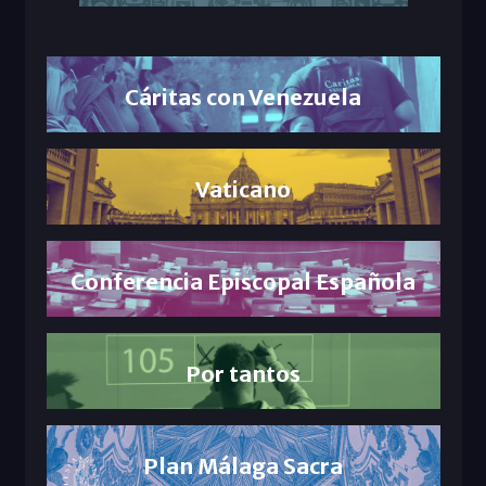
Cáritas con Venezuela
Vaticano
Conferencia Episcopal Española
Por tantos
Plan Málaga Sacra