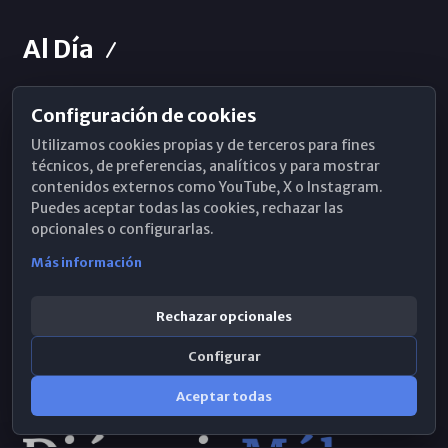
Al Día
Configuración de cookies
Horarios de Misa
Utilizamos cookies propias y de terceros para fines
Hemeroteca
técnicos, de preferencias, analíticos y para mostrar
contenidos externos como YouTube, X o Instagram.
WhatsApp
Puedes aceptar todas las cookies, rechazar las
opcionales o configurarlas.
Más información
Rechazar opcionales
Configurar
Aceptar todas