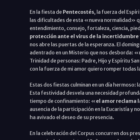
En la fiesta de
Pentecostés
, la fuerza del Espí
las dificultades de esta «nueva normalidad» qu
entendimiento, consejo, fortaleza, ciencia, pie
protección ante el virus de la incertidumbre 
nos abre las puertas de la esperanza. El domingo
adentrado en un Misterio que nos desborda: «ni 
Trinidad de personas: Padre, Hijo y Espíritu Sa
con la fuerza de mi amor quiero romper todas l
Estas dos fiestas culminan en un día hermoso: l
Esta festividad desvela una necesidad profu
tiempo de confinamiento: «
el amor reclama l
ausencia de la participación en la Eucaristía y 
ha avivado el deseo de su presencia.
En la celebración del Corpus concurren dos pre