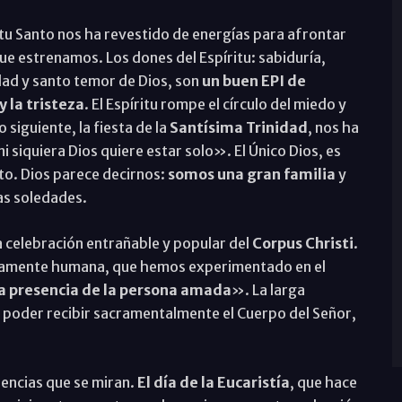
ritu Santo nos ha revestido de energías para afrontar
e estrenamos. Los dones del Espíritu: sabiduría,
dad y santo temor de Dios, son
un buen EPI de
y la tristeza
. El Espíritu rompe el círculo del miedo y
 siguiente, la fiesta de la
Santísima Trinidad
, nos ha
siquiera Dios quiere estar solo». El Único Dios, es
nto. Dios parece decirnos:
somos una gran familia
y
as soledades.
a celebración entrañable y popular del
Corpus Christi
.
ndamente humana, que hemos experimentado en el
a presencia de la persona amada
». La larga
no poder recibir sacramentalmente el Cuerpo del Señor,
sencias que se miran.
El día de la Eucaristía
, que hace