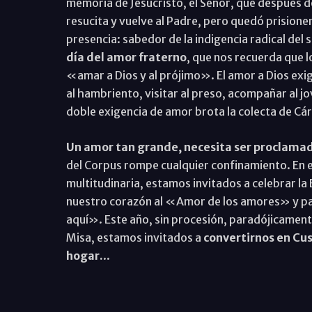
memoria de Jesucristo, el Señor, que después de
resucita y vuelve al Padre, pero quedó prision
presencia: sabedor de la indigencia radical del
día del amor fraterno
, que nos recuerda que 
«amar a Dios y al prójimo». El amor a Dios exig
al hambriento, visitar al preso, acompañar al j
doble exigencia de amor brota la colecta de Cári
Un amor tan grande, necesita ser proclama
del Corpus rompe cualquier confinamiento. En e
multitudinaria, estamos invitados a celebrar la 
nuestro corazón al «Amor de los amores» y pa
aquí». Este año, sin procesión, paradójicamente
Misa, estamos invitados a
convertirnos en Cus
hogar.
..