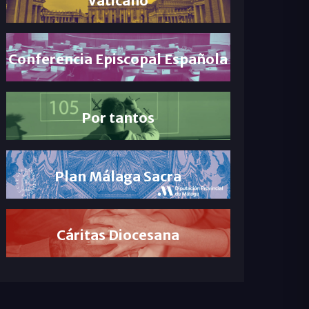
Conferencia Episcopal Española
Por tantos
Plan Málaga Sacra
Cáritas Diocesana