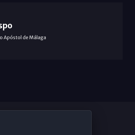
spo
o Apóstol de Málaga
De Interés