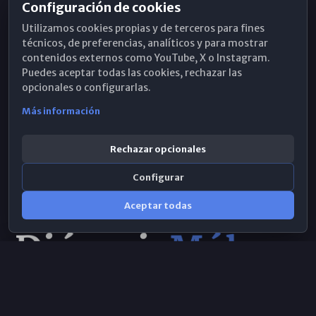
Configuración de cookies
Horarios de Misa
Utilizamos cookies propias y de terceros para fines
Hemeroteca
técnicos, de preferencias, analíticos y para mostrar
contenidos externos como YouTube, X o Instagram.
WhatsApp
Puedes aceptar todas las cookies, rechazar las
opcionales o configurarlas.
Más información
Rechazar opcionales
Configurar
Aceptar todas
Consulta IA
×
© 2026 Obispado de Málaga
Selecciona el área y realiza tu consulta