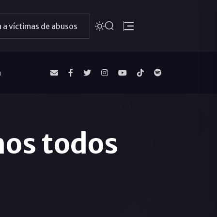
 a víctimas de abusos
a
os todos