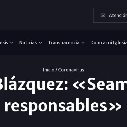
Atención
esis
Noticias
Transparencia
Dono a mi Iglesi
Inicio /
Coronavirus
Blázquez: «Seam
responsables»