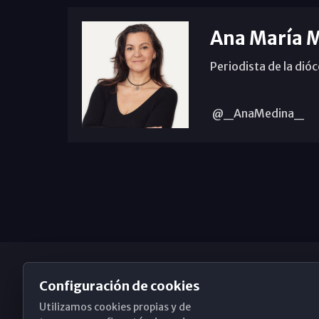
Ana María 
Periodista de la dió
@_AnaMedina_
Configuración de cookies
Utilizamos cookies propias y de
Obispado de Málaga