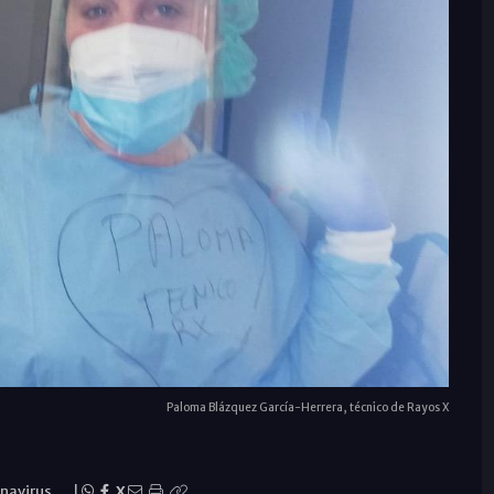
Paloma Blázquez García-Herrera, técnico de Rayos X
navirus
|
X