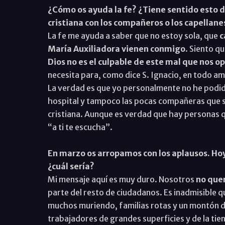
¿Cómo os ayuda la fe? ¿Tiene sentido esto 
cristiana con los compañeros o los capellane
La fe me ayuda a saber que no estoy sola, que
c
María Auxiliadora vienen conmigo
. Siento q
Dios no es el culpable de este mal que nos 
necesita para, como dice S. Ignacio, en todo am
La verdad es que yo personalmente no he podido
hospital y tampoco las pocas compañeras que 
cristiana. Aunque es verdad que hay personas q
“a ti te escucha”.
En marzo os arropamos con los aplausos. Hoy,
¿cuál sería?
Mi mensaje aquí es muy duro. Nosotros
no que
parte del resto de ciudadanos. Es inadmisible q
muchos muriendo, familias rotas y un montón de
trabajadores de grandes superficies y de la tiend