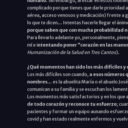
humano
. Sin embargo, al estar en estos mome
complicado porque tienes que darle prioridad a 
aérea, acceso venosos y medicación) frente a
lo que te dicen... Intentas hacerle llegar el ánim
porque saben que con mucha probabilidad no
Para llevarlo adelante yo, personalmente, pie
mí e i
ntentando poner “corazón en las mano
Humanización de la Salud en Tres Cantos
).
¿Qué momentos han sido los más difíciles y c
Los más difíciles son cuando,
a esos números qu
nombres
… es la abuelita María o el abuelo Jo
comunican a su familia y se escuchan los lamento
Los momentos más satisfactorios y en los que
de todo corazón y reconoce tu esfuerzo
; cua
pacientes y formar un equipo aunando esfuerzo
covid y han estado realmente enfermos y vuelv