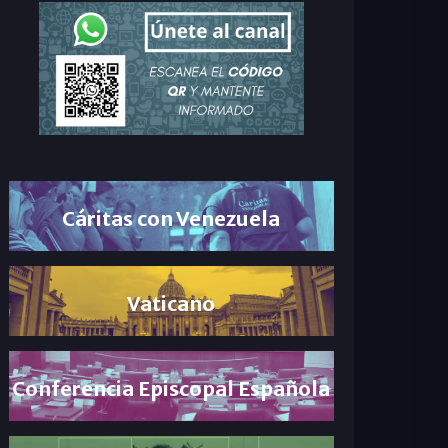
Cáritas con Venezuela
Vaticano
Conferencia Episcopal Española