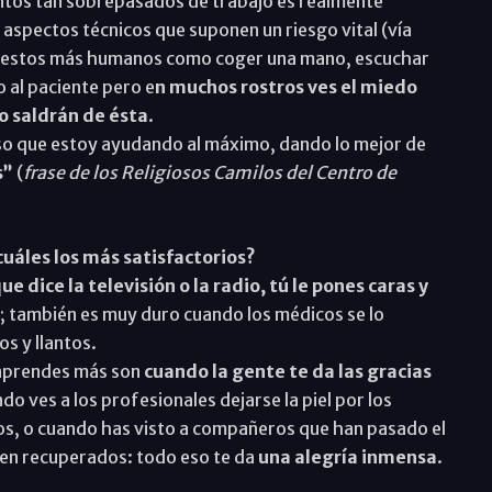
ntos tan sobrepasados de trabajo es realmente
aspectos técnicos que suponen un riesgo vital (vía
 gestos más humanos como coger una mano, escuchar
o al paciente pero e
n muchos rostros ves el miedo
 saldrán de ésta
.
nso que estoy ayudando al máximo, dando lo mejor de
s”
(
frase de los Religiosos Camilos del Centro de
uáles los más satisfactorios?
e dice la televisión o la radio, tú le pones caras y
sé; también es muy duro cuando los médicos se lo
s y llantos.
 aprendes más son
cuando la gente te da las gracias
ndo ves a los profesionales dejarse la piel por los
s, o cuando has visto a compañeros que han pasado el
en recuperados: todo eso te da
una alegría inmensa
.