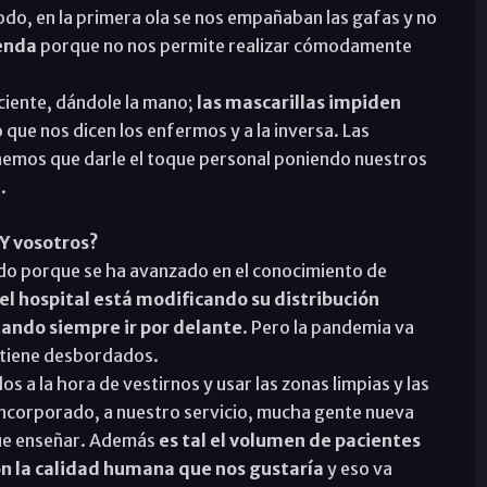
todo, en la primera ola se nos empañaban las gafas y no
enda
porque no nos permite realizar cómodamente
ciente, dándole la mano;
las mascarillas impiden
que nos dicen los enfermos y a la inversa. Las
enemos que darle el toque personal poniendo nuestros
.
¿Y vosotros?
ado porque se ha avanzado en el conocimiento de
el hospital está modificando su distribución
ando siempre ir por delante
. Pero la pandemia va
 tiene desbordados.
a la hora de vestirnos y usar las zonas limpias y las
 incorporado, a nuestro servicio, mucha gente nueva
 que enseñar. Además
es tal el volumen de pacientes
on la calidad humana que nos gustaría
y eso va