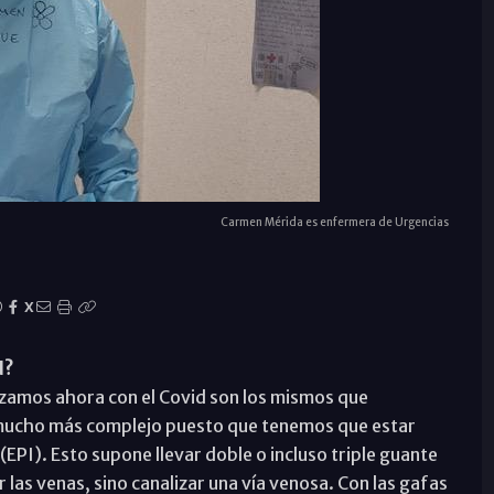
Carmen Mérida es enfermera de Urgencias
X
d?
izamos ahora con el Covid son los mismos que
mucho más complejo puesto que tenemos que estar
(EPI). Esto supone llevar doble o incluso triple guante
 las venas, sino canalizar una vía venosa. Con las gafas