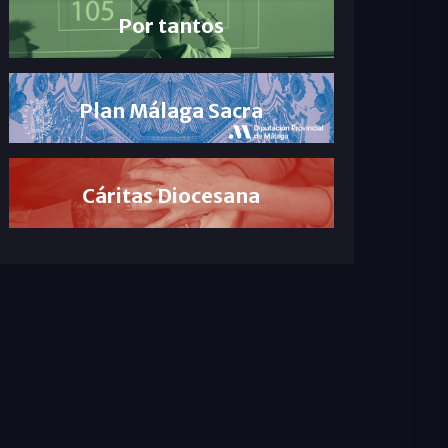
Por tantos
Plan Málaga Sacra
Cáritas Diocesana