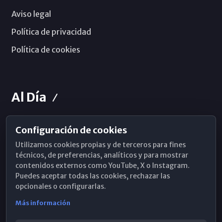
Aviso legal
Política de privacidad
Política de cookies
Al Día
Configuración de cookies
Horarios de Misa
Utilizamos cookies propias y de terceros para fines
Hemeroteca
técnicos, de preferencias, analíticos y para mostrar
contenidos externos como YouTube, X o Instagram.
WhatsApp
Puedes aceptar todas las cookies, rechazar las
opcionales o configurarlas.
Más información