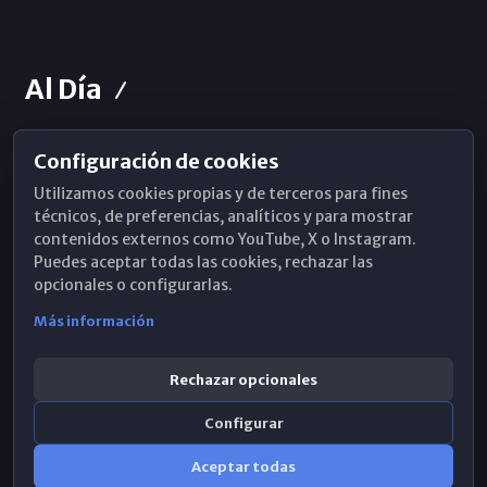
Al Día
Configuración de cookies
Horarios de Misa
Utilizamos cookies propias y de terceros para fines
Hemeroteca
técnicos, de preferencias, analíticos y para mostrar
contenidos externos como YouTube, X o Instagram.
WhatsApp
Puedes aceptar todas las cookies, rechazar las
opcionales o configurarlas.
Más información
Rechazar opcionales
Configurar
Aceptar todas